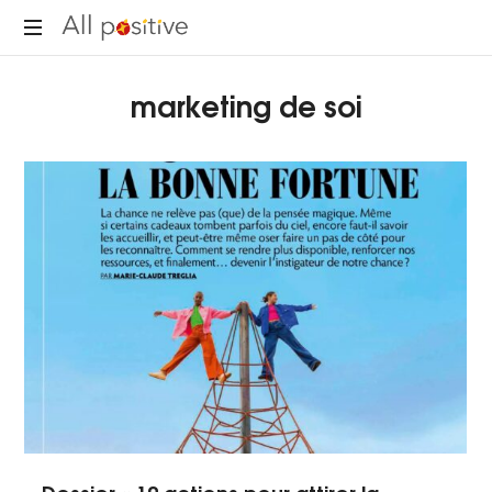
All
"L'énergie
Positive
marketing de soi
pour
se
réinventer."