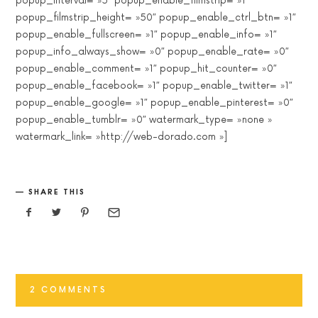
popup_interval= »5″ popup_enable_filmstrip= »1″
popup_filmstrip_height= »50″ popup_enable_ctrl_btn= »1″
popup_enable_fullscreen= »1″ popup_enable_info= »1″
popup_info_always_show= »0″ popup_enable_rate= »0″
popup_enable_comment= »1″ popup_hit_counter= »0″
popup_enable_facebook= »1″ popup_enable_twitter= »1″
popup_enable_google= »1″ popup_enable_pinterest= »0″
popup_enable_tumblr= »0″ watermark_type= »none »
watermark_link= »http://web-dorado.com »]
SHARE THIS
2 COMMENTS