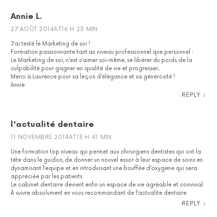
Annie L.
27 AOÛT 2014AT16 H 23 MIN
J’ai testé le Marketing de soi !
Formation passionnante tant au niveau professionnel que personnel :
Le Marketing de soi, c’est s’aimer soi-même, se libérer du poids de la
culpabilité pour gagner en qualité de vie et progresser.
Merci à Laurence pour sa leçon d’élégance et sa générosité !
Annie
REPLY
↓
l'actualité dentaire
11 NOVEMBRE 2014AT13 H 41 MIN
Une formation top niveau qui permet aux chirurgiens dentistes qui ont la
tête dans le guidon, de donner un nouvel essor à leur espace de soins en
dynamisant l’equipe et en introduisant une bouffée d’oxygene qui sera
appréciée par les patients
Le cabinet dentaire devient enfin un espace de vie agréable et convivial
À suivre absolument en vous recommandant de l’actualite dentaire
REPLY
↓