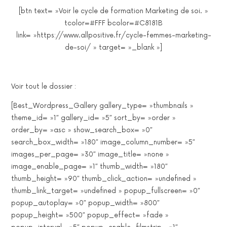
[btn text= »Voir le cycle de formation Marketing de soi. »
tcolor=#FFF bcolor=#C8181B
link= »https://www.allpositive.fr/cycle-femmes-marketing-
de-soi/ » target= »_blank »]
Voir tout le dossier :
[Best_Wordpress_Gallery gallery_type= »thumbnails »
theme_id= »1″ gallery_id= »5″ sort_by= »order »
order_by= »asc » show_search_box= »0″
search_box_width= »180″ image_column_number= »5″
images_per_page= »30″ image_title= »none »
image_enable_page= »1″ thumb_width= »180″
thumb_height= »90″ thumb_click_action= »undefined »
thumb_link_target= »undefined » popup_fullscreen= »0″
popup_autoplay= »0″ popup_width= »800″
popup_height= »500″ popup_effect= »fade »