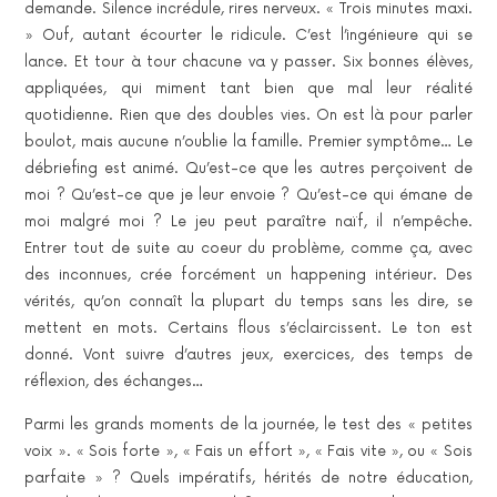
demande. Silence incrédule, rires nerveux. « Trois minutes maxi.
» Ouf, autant écourter le ridicule. C’est l’ingénieure qui se
lance. Et tour à tour chacune va y passer. Six bonnes élèves,
appliquées, qui miment tant bien que mal leur réalité
quotidienne. Rien que des doubles vies. On est là pour parler
boulot, mais aucune n’oublie la famille. Premier symptôme… Le
débriefing est animé. Qu’est-ce que les autres perçoivent de
moi ? Qu’est-ce que je leur envoie ? Qu’est-ce qui émane de
moi malgré moi ? Le jeu peut paraître naïf, il n’empêche.
Entrer tout de suite au coeur du problème, comme ça, avec
des inconnues, crée forcément un happening intérieur. Des
vérités, qu’on connaît la plupart du temps sans les dire, se
mettent en mots. Certains flous s’éclaircissent. Le ton est
donné. Vont suivre d’autres jeux, exercices, des temps de
réflexion, des échanges…
Parmi les grands moments de la journée, le test des « petites
voix ». « Sois forte », « Fais un effort », « Fais vite », ou « Sois
parfaite » ? Quels impératifs, hérités de notre éducation,