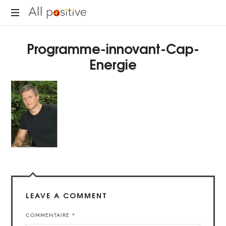
All
"L'énergie
Positive
Programme-innovant-Cap-
pour
se
Energie
réinventer."
LEAVE A COMMENT
COMMENTAIRE
*