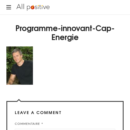
All
"L'énergie
Positive
Programme-innovant-Cap-
pour
se
Energie
réinventer."
LEAVE A COMMENT
COMMENTAIRE
*