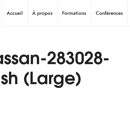
Accueil
À propos
Formations
Conférences
assan-283028-
sh (Large)