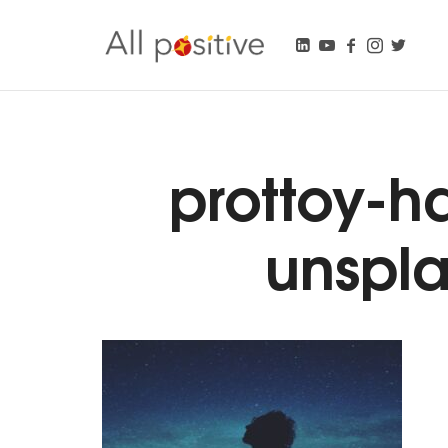
All Positive
"L'énergie pour se réinventer."
prottoy-h
unspla