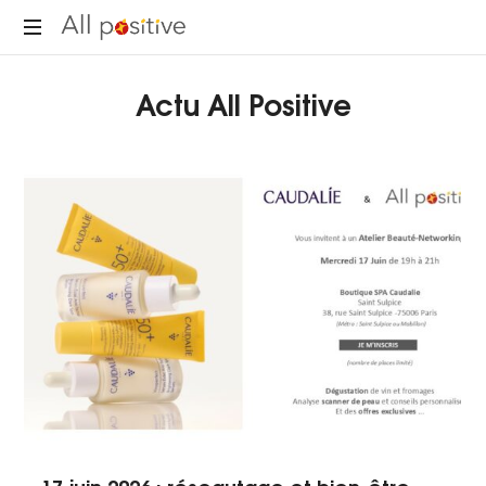
All
"L'énergie
Positive
Actu All Positive
pour
se
réinventer."