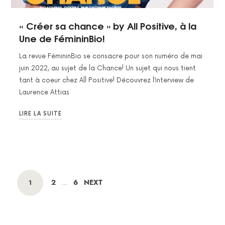
« Créer sa chance » by All Positive, à la
Une de FémininBio!
La revue FémininBio se consacre pour son numéro de mai
juin 2022, au sujet de la Chance! Un sujet qui nous tient
tant à coeur chez All Positive! Découvrez l’interview de
Laurence Attias
LIRE LA SUITE
POSTS
PAGE
PAGE
2
6
NEXT
PAGE
1
…
NAVIGATION