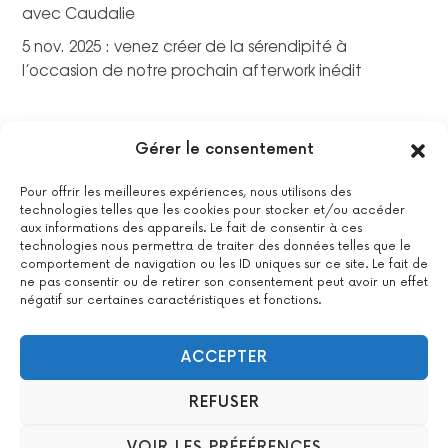
avec Caudalie
5 nov. 2025 : venez créer de la sérendipité à
l’occasion de notre prochain afterwork inédit
Gérer le consentement
Pour offrir les meilleures expériences, nous utilisons des
technologies telles que les cookies pour stocker et/ou accéder
aux informations des appareils. Le fait de consentir à ces
technologies nous permettra de traiter des données telles que le
comportement de navigation ou les ID uniques sur ce site. Le fait de
ne pas consentir ou de retirer son consentement peut avoir un effet
négatif sur certaines caractéristiques et fonctions.
La certification qualité a été délivrée au titre de la catégorie
suivante : actions de formations.
Voir le certificat
ACCEPTER
REFUSER
2022 All Positive – Tous droits réservés –
Contact
–
Mentions
VOIR LES PRÉFÉRENCES