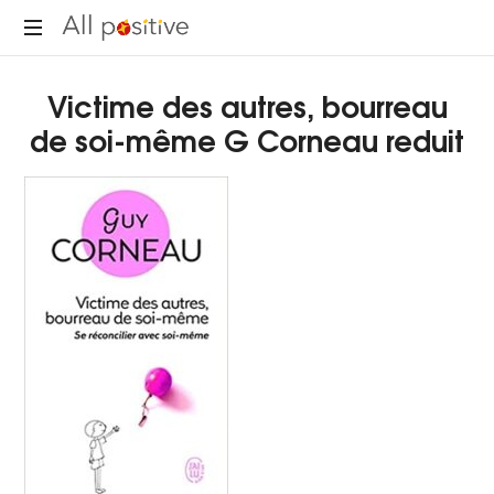
All
"L'énergie
Positive
Victime des autres, bourreau
pour
se
de soi-même G Corneau reduit
réinventer."