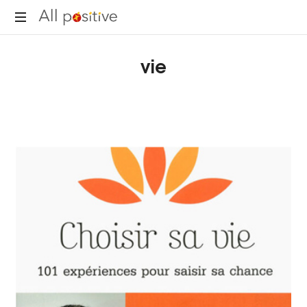
All
"L'énergie
Positive
vie
pour
se
réinventer."