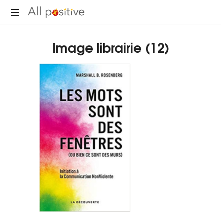
All
"L'énergie
Positive
Image librairie (12)
pour
se
réinventer."