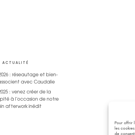
 ACTUALITÉ
 2026 : réseautage et bien-
’associent avec Caudalie
2025 : venez créer de la
pité à l’occasion de notre
n afterwork inédit
Pour offrir
les cookies
de consenti