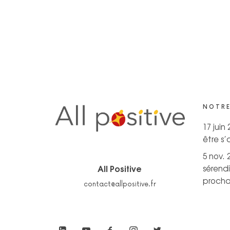
NOTRE
17 juin
être s
5 nov. 
All Positive
sérendi
prochai
contact@allpositive.fr