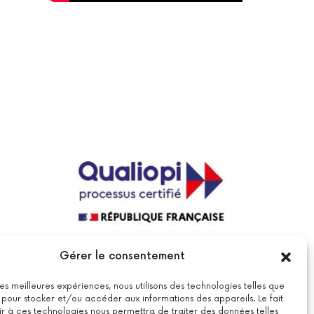
La certification qualité a été délivrée au
Gérer le consentement
titre de la catégorie suivante : actions
de formations.
Voir le certificat
 les meilleures expériences, nous utilisons des technologies telles que
 pour stocker et/ou accéder aux informations des appareils. Le fait
r à ces technologies nous permettra de traiter des données telles