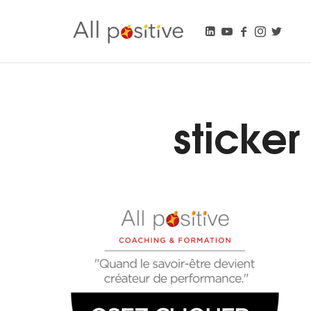
All Positive
"L'énergie pour se réinventer."
sticker 