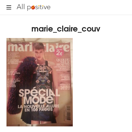
All
"L'énergie
Positive
marie_claire_couv
pour
se
réinventer."