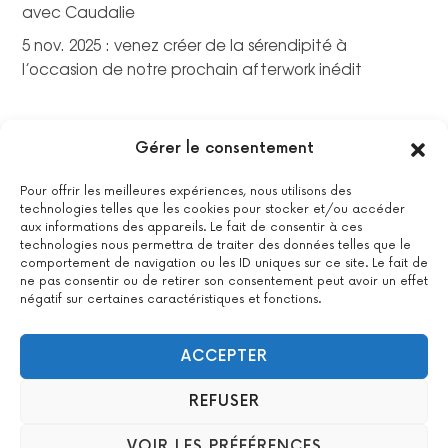
avec Caudalie
5 nov. 2025 : venez créer de la sérendipité à
l’occasion de notre prochain afterwork inédit
Gérer le consentement
Pour offrir les meilleures expériences, nous utilisons des
technologies telles que les cookies pour stocker et/ou accéder
aux informations des appareils. Le fait de consentir à ces
technologies nous permettra de traiter des données telles que le
comportement de navigation ou les ID uniques sur ce site. Le fait de
ne pas consentir ou de retirer son consentement peut avoir un effet
négatif sur certaines caractéristiques et fonctions.
La certification qualité a été délivrée au titre de la catégorie
suivante : actions de formations.
Voir le certificat
ACCEPTER
REFUSER
2022 All Positive – Tous droits réservés –
Contact
–
Mentions
VOIR LES PRÉFÉRENCES