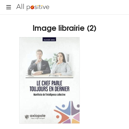
All
"L'énergie
Positive
Image librairie (2)
pour
se
réinventer."