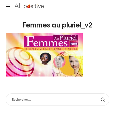
All
"L'énergie
Positive
Femmes au pluriel_v2
pour
se
réinventer."
RECHERCHER :