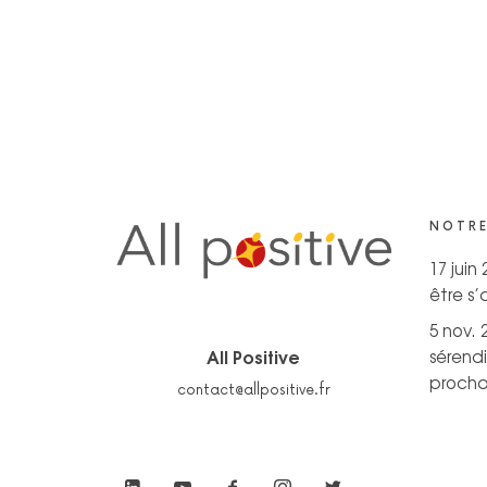
NOTRE
17 juin
être s
5 nov. 
All Positive
sérendi
prochai
contact@allpositive.fr