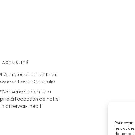
 ACTUALITÉ
 2026 : réseautage et bien-
’associent avec Caudalie
2025 : venez créer de la
pité à l’occasion de notre
n afterwork inédit
Pour offrir
les cookies
de consenti