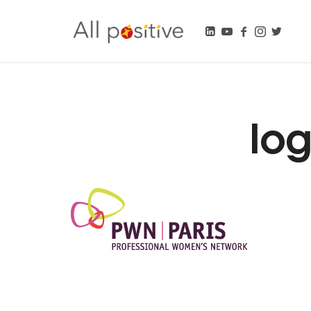
All Positive
"L'énergie pour se réinventer."
lo