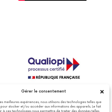
La certification qualité a été délivrée au
Gérer le consentement
titre de la catégorie suivante : actions
de formations.
Voir le certificat
 les meilleures expériences, nous utilisons des technologies telles que
 pour stocker et/ou accéder aux informations des appareils. Le fait
r à ces technologies nous permettra de traiter des données telles