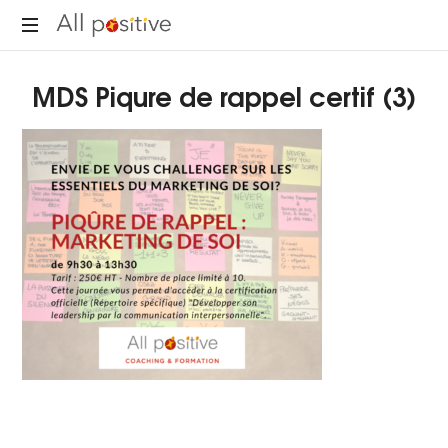
All
"L'énergie
Positive
MDS Piqure de rappel certif (3)
pour
se
réinventer."