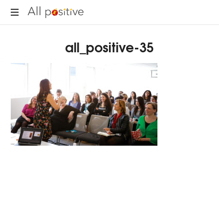
All
"L'énergie
Positive
all_positive-35
pour
se
réinventer."