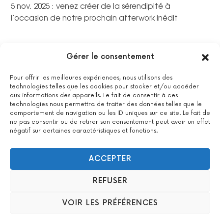
5 nov. 2025 : venez créer de la sérendipité à
l’occasion de notre prochain afterwork inédit
Gérer le consentement
Pour offrir les meilleures expériences, nous utilisons des
technologies telles que les cookies pour stocker et/ou accéder
aux informations des appareils. Le fait de consentir à ces
technologies nous permettra de traiter des données telles que le
comportement de navigation ou les ID uniques sur ce site. Le fait de
ne pas consentir ou de retirer son consentement peut avoir un effet
négatif sur certaines caractéristiques et fonctions.
La certification qualité a été délivrée au titre de la catégorie
suivante : actions de formations.
Voir le certificat
ACCEPTER
REFUSER
2022 All Positive – Tous droits réservés –
Contact
–
Mentions
VOIR LES PRÉFÉRENCES
légales
– Design : Woyo –
formation & agence WordPress