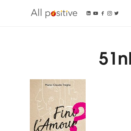
All Positive
"L'énergie pour se réinventer."
51n