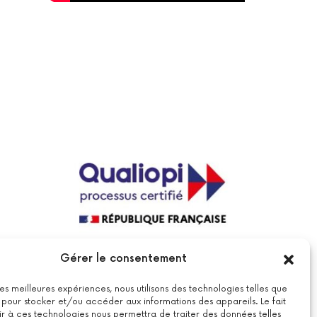
La certification qualité a été délivrée au
Gérer le consentement
titre de la catégorie suivante : actions
de formations.
Voir le certificat
 les meilleures expériences, nous utilisons des technologies telles que
 pour stocker et/ou accéder aux informations des appareils. Le fait
r à ces technologies nous permettra de traiter des données telles