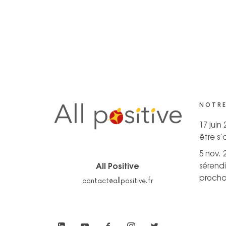
NOTRE
17 juin
être s
5 nov. 
All Positive
sérendi
prochai
contact@allpositive.fr