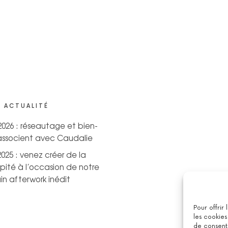
 ACTUALITÉ
 2026 : réseautage et bien-
’associent avec Caudalie
2025 : venez créer de la
pité à l’occasion de notre
n afterwork inédit
Pour offrir
les cookies
de consenti