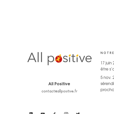
NOTRE
17 juin
être s
5 nov. 
All Positive
sérendi
prochai
contact@allpositive.fr