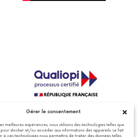
La certification qualité a été délivrée au
Gérer le consentement
titre de la catégorie suivante : actions
de formations.
Voir le certificat
 les meilleures expériences, nous utilisons des technologies telles que
 pour stocker et/ou accéder aux informations des appareils. Le fait
r à ces technologies nous permettra de traiter des données telles