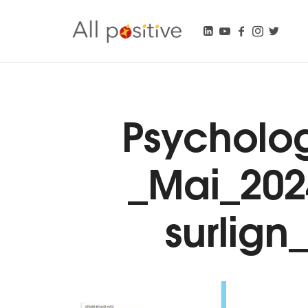
All Positive
"L'énergie pour se réinventer."
Psycholo
_Mai_202
surlig