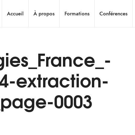
Accueil
À propos
Formations
Conférences
gies_France_-
4-extraction-
n_page-0003