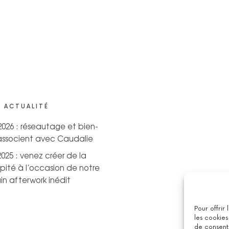
 ACTUALITÉ
 2026 : réseautage et bien-
’associent avec Caudalie
2025 : venez créer de la
pité à l’occasion de notre
n afterwork inédit
Pour offrir
les cookies
de consenti