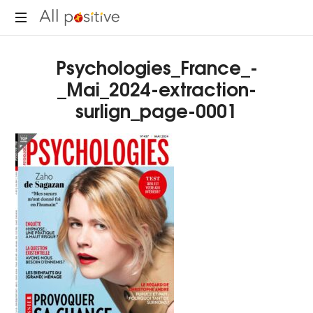
All
"L'énergie
Positive
Psychologies_France_-
pour
se
_Mai_2024-extraction-
réinventer."
surlign_page-0001