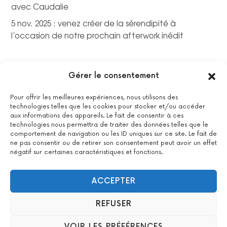
avec Caudalie
5 nov. 2025 : venez créer de la sérendipité à
l’occasion de notre prochain afterwork inédit
Gérer le consentement
Pour offrir les meilleures expériences, nous utilisons des
technologies telles que les cookies pour stocker et/ou accéder
aux informations des appareils. Le fait de consentir à ces
technologies nous permettra de traiter des données telles que le
comportement de navigation ou les ID uniques sur ce site. Le fait de
ne pas consentir ou de retirer son consentement peut avoir un effet
négatif sur certaines caractéristiques et fonctions.
La certification qualité a été délivrée au titre de la catégorie
suivante : actions de formations.
Voir le certificat
ACCEPTER
REFUSER
2022 All Positive – Tous droits réservés –
Contact
–
Mentions
VOIR LES PRÉFÉRENCES