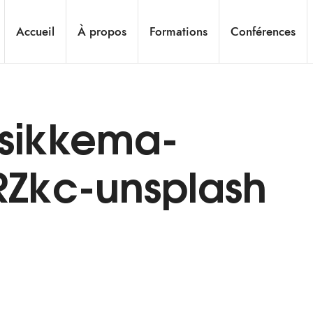
Accueil
À propos
Formations
Conférences
-sikkema-
Zkc-unsplash