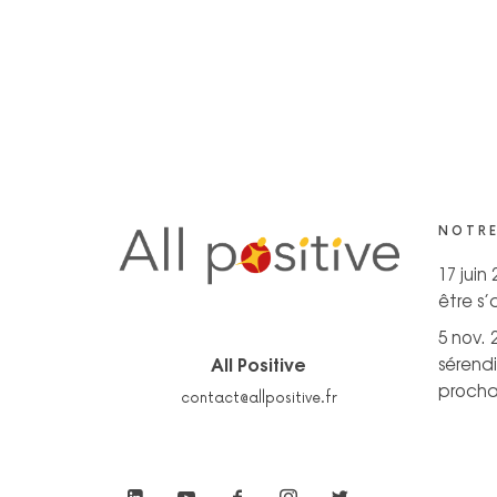
NOTRE
17 juin
être s
5 nov. 
All Positive
sérendi
prochai
contact@allpositive.fr