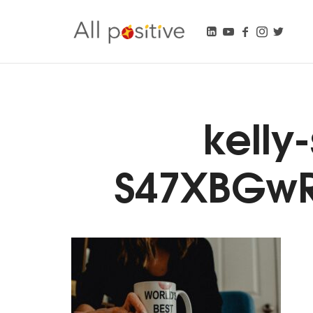
All Positive
"L'énergie pour se réinventer."
kelly
S47XBGwR