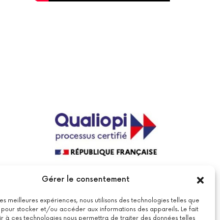
La certification qualité a été délivrée au
Gérer le consentement
titre de la catégorie suivante : actions
de formations.
Voir le certificat
 les meilleures expériences, nous utilisons des technologies telles que
 pour stocker et/ou accéder aux informations des appareils. Le fait
r à ces technologies nous permettra de traiter des données telles