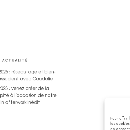
 ACTUALITÉ
 2026 : réseautage et bien-
’associent avec Caudalie
2025 : venez créer de la
pité à l’occasion de notre
n afterwork inédit
Pour offrir
les cookies
de consenti