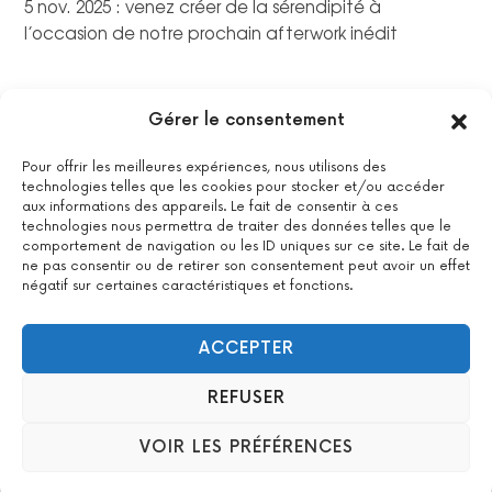
5 nov. 2025 : venez créer de la sérendipité à
l’occasion de notre prochain afterwork inédit
Gérer le consentement
Pour offrir les meilleures expériences, nous utilisons des
technologies telles que les cookies pour stocker et/ou accéder
aux informations des appareils. Le fait de consentir à ces
technologies nous permettra de traiter des données telles que le
comportement de navigation ou les ID uniques sur ce site. Le fait de
ne pas consentir ou de retirer son consentement peut avoir un effet
négatif sur certaines caractéristiques et fonctions.
La certification qualité a été délivrée au titre de la catégorie
suivante : actions de formations.
Voir le certificat
ACCEPTER
REFUSER
2022 All Positive – Tous droits réservés –
Contact
–
Mentions
VOIR LES PRÉFÉRENCES
légales
– Design : Woyo –
formation & agence WordPress