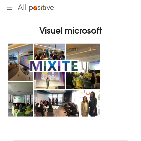
All
"L'énergie
Positive
Visuel microsoft
pour
se
réinventer."