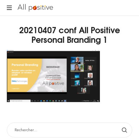
All
"L'énergie
Positive
20210407 conf All Positive
pour
se
Personal Branding 1
réinventer."
RECHERCHER :