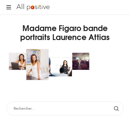
All
"L'énergie
Positive
Madame Figaro bande
pour
se
portraits Laurence Attias
réinventer."
RECHERCHER :