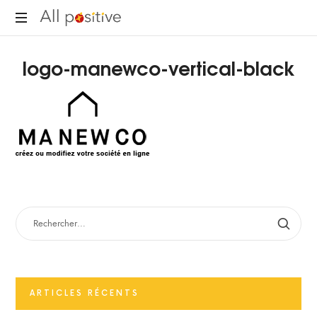
All
"L'énergie
Positive
logo-manewco-vertical-black
pour
se
réinventer."
RECHERCHER :
ARTICLES RÉCENTS