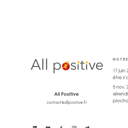
NOTRE
17 juin
être s
5 nov. 
All Positive
sérendi
prochai
contact@allpositive.fr