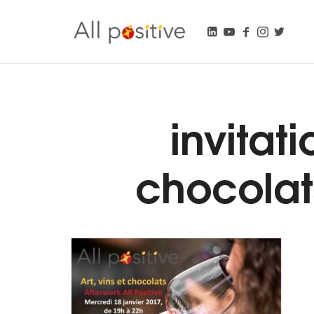
All Positive
"L'énergie pour se réinventer."
invitati
chocolats