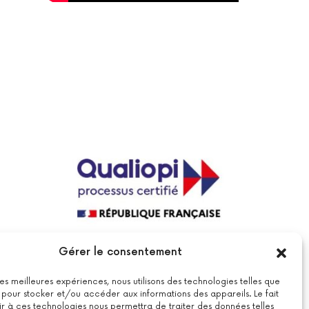
La certification qualité a été délivrée au
Gérer le consentement
titre de la catégorie suivante : actions
de formations.
Voir le certificat
 les meilleures expériences, nous utilisons des technologies telles que
 pour stocker et/ou accéder aux informations des appareils. Le fait
r à ces technologies nous permettra de traiter des données telles