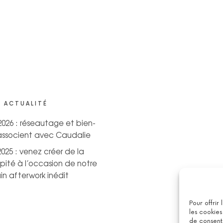
 ACTUALITÉ
 2026 : réseautage et bien-
’associent avec Caudalie
2025 : venez créer de la
pité à l’occasion de notre
n afterwork inédit
Pour offrir
les cookies
de consenti