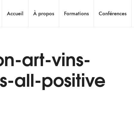
Accueil
À propos
Formations
Conférences
on-art-vins-
-all-positive