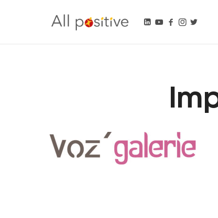
All Positive
"L'énergie pour se réinventer."
Imp