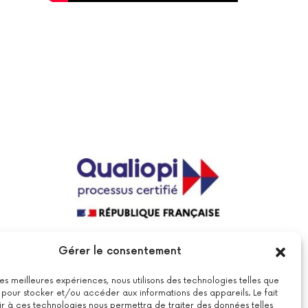
La certification qualité a été délivrée au
Gérer le consentement
titre de la catégorie suivante : actions
de formations.
Voir le certificat
 les meilleures expériences, nous utilisons des technologies telles que
 pour stocker et/ou accéder aux informations des appareils. Le fait
r à ces technologies nous permettra de traiter des données telles