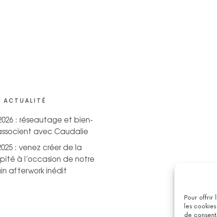
 ACTUALITÉ
 2026 : réseautage et bien-
’associent avec Caudalie
2025 : venez créer de la
pité à l’occasion de notre
n afterwork inédit
Pour offrir
les cookies
de consenti