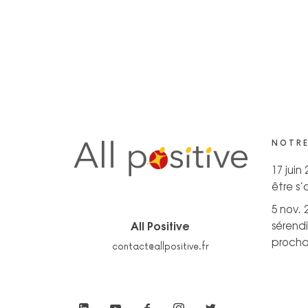
NOTRE
17 juin
être s
5 nov. 
All Positive
sérendi
prochai
contact@allpositive.fr