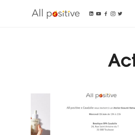
All Positive
"L'énergie pour se réinventer."
Act