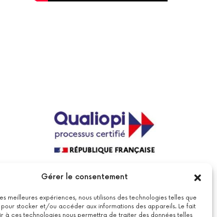
La certification qualité a été délivrée au
Gérer le consentement
titre de la catégorie suivante : actions
de formations.
Voir le certificat
 les meilleures expériences, nous utilisons des technologies telles que
 pour stocker et/ou accéder aux informations des appareils. Le fait
r à ces technologies nous permettra de traiter des données telles