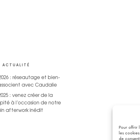
 ACTUALITÉ
 2026 : réseautage et bien-
’associent avec Caudalie
2025 : venez créer de la
pité à l’occasion de notre
n afterwork inédit
Pour offrir
les cookies
de consenti