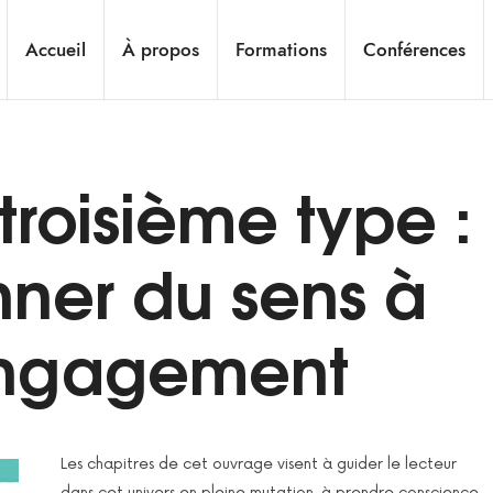
Accueil
À propos
Formations
Conférences
troisième type :
nner du sens à
engagement
Les chapitres de cet ouvrage visent à guider le lecteur
dans cet univers en pleine mutation, à prendre conscience