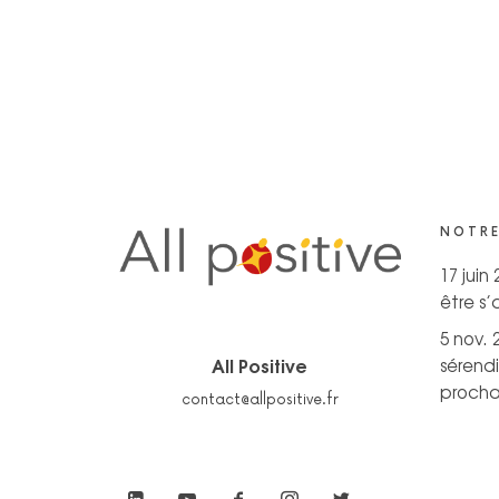
NOTRE
17 juin
être s
5 nov. 
All Positive
sérendi
prochai
contact@allpositive.fr