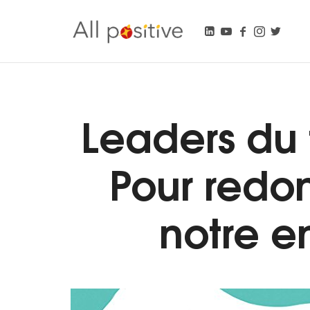
All Positive
"L'énergie pour se réinventer."
Leaders du 
Pour redo
notre 