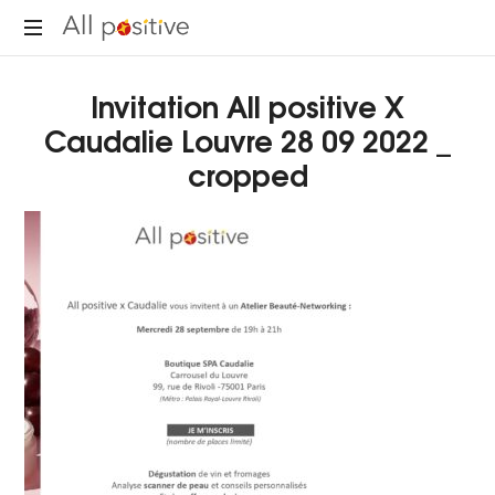
All
"L'énergie
Positive
Invitation All positive X
pour
se
Caudalie Louvre 28 09 2022 _
réinventer."
cropped