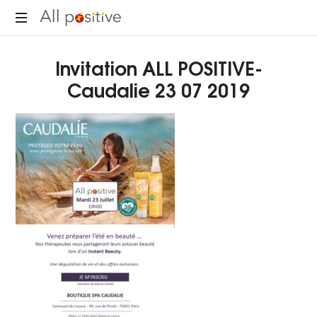
All
"L'énergie
Positive
Invitation ALL POSITIVE-
pour
se
Caudalie 23 07 2019
réinventer."