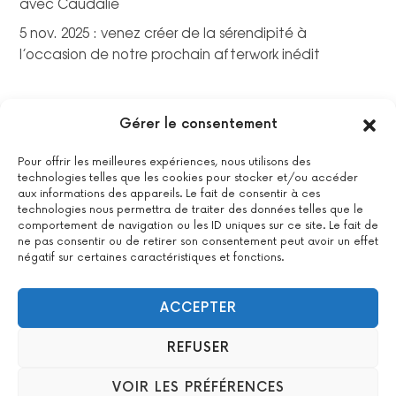
avec Caudalie
5 nov. 2025 : venez créer de la sérendipité à
l’occasion de notre prochain afterwork inédit
Gérer le consentement
Pour offrir les meilleures expériences, nous utilisons des
technologies telles que les cookies pour stocker et/ou accéder
aux informations des appareils. Le fait de consentir à ces
technologies nous permettra de traiter des données telles que le
comportement de navigation ou les ID uniques sur ce site. Le fait de
ne pas consentir ou de retirer son consentement peut avoir un effet
négatif sur certaines caractéristiques et fonctions.
La certification qualité a été délivrée au titre de la catégorie
suivante : actions de formations.
Voir le certificat
ACCEPTER
REFUSER
2022 All Positive – Tous droits réservés –
Contact
–
Mentions
VOIR LES PRÉFÉRENCES