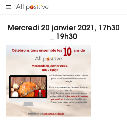
All
"L'énergie
Positive
Mercredi 20 janvier 2021, 17h30
pour
se
_ 19h30
réinventer."