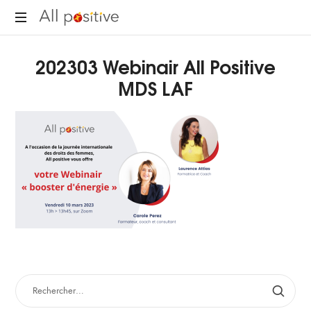
All
"L'énergie
Positive
202303 Webinair All Positive
pour
se
MDS LAF
réinventer."
RECHERCHER :