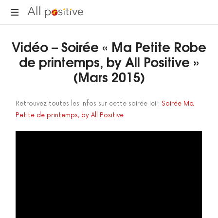
"L'énergie
Vidéo – Soirée « Ma Petite Robe
pour
se
de printemps, by All Positive »
réinventer."
(Mars 2015)
Retrouvez toutes les infos sur cette soirée ici :
Soirée Ma
Petite de printemps, by All Positive