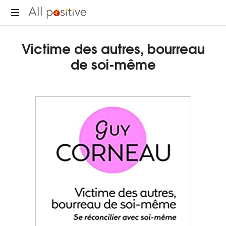
"L'énergie
Victime des autres, bourreau
pour
se
de soi-même
réinventer."