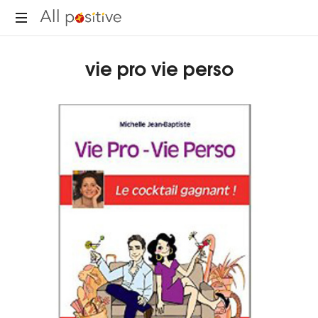
All
"L'énergie
Positive
vie pro vie perso
pour
se
réinventer."