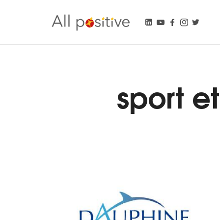
All Positive
"L'énergie pour se réinventer."
sport e