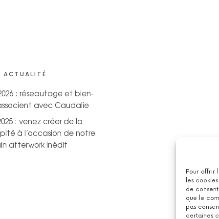
 ACTUALITÉ
 2026 : réseautage et bien-
’associent avec Caudalie
2025 : venez créer de la
pité à l’occasion de notre
n afterwork inédit
Pour offrir
les cookies
de consenti
que le comp
pas consent
certaines c