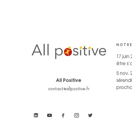
NOTRE
17 juin
être s
5 nov. 
All Positive
sérendi
prochai
contact@allpositive.fr