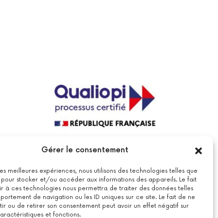
La certification qualité a été délivrée au
Gérer le consentement
titre de la catégorie suivante : actions
de formations.
Voir le certificat
 les meilleures expériences, nous utilisons des technologies telles que
 pour stocker et/ou accéder aux informations des appareils. Le fait
r à ces technologies nous permettra de traiter des données telles
ortement de navigation ou les ID uniques sur ce site. Le fait de ne
ir ou de retirer son consentement peut avoir un effet négatif sur
aractéristiques et fonctions.