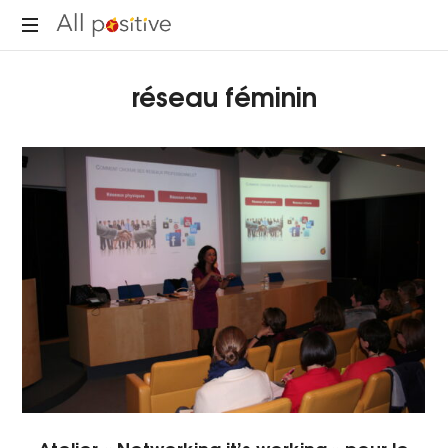
All
"L'énergie
Positive
réseau féminin
pour
se
réinventer."