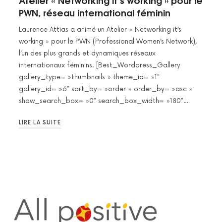
Atelier « Networking it’s working » pour le
PWN, réseau international féminin
Laurence Attias a animé un Atelier « Networking it’s
working » pour le PWN (Professional Women’s Network),
l’un des plus grands et dynamiques réseaux
internationaux féminins. [Best_Wordpress_Gallery
gallery_type= »thumbnails » theme_id= »1″
gallery_id= »6″ sort_by= »order » order_by= »asc »
show_search_box= »0″ search_box_width= »180″…
LIRE LA SUITE