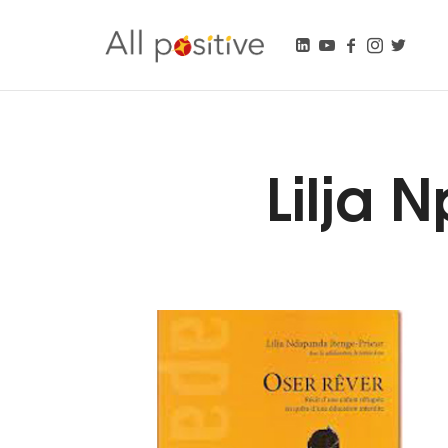
All Positive
"L'énergie pour se réinventer."
Lilja 