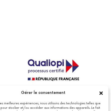
La certification qualité a été délivrée au
Gérer le consentement
titre de la catégorie suivante : actions
de formations.
Voir le certificat
 les meilleures expériences, nous utilisons des technologies telles que
 pour stocker et/ou accéder aux informations des appareils. Le fait