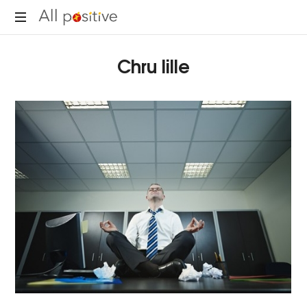
All
"L'énergie
Positive
Chru lille
pour
se
réinventer."