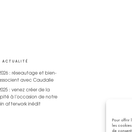
 ACTUALITÉ
 2026 : réseautage et bien-
’associent avec Caudalie
2025 : venez créer de la
pité à l’occasion de notre
n afterwork inédit
Pour offrir
les cookies
de consenti