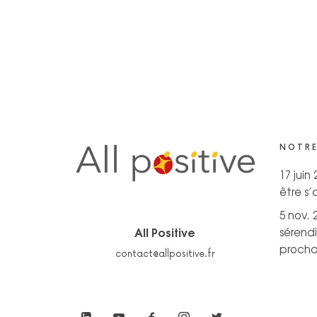
NOTRE
17 juin
être s
5 nov. 
All Positive
sérendi
prochai
contact@allpositive.fr