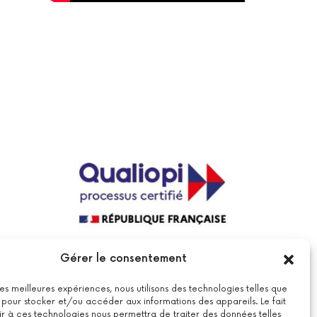
La certification qualité a été délivrée au
Gérer le consentement
titre de la catégorie suivante : actions
de formations.
Voir le certificat
 les meilleures expériences, nous utilisons des technologies telles que
 pour stocker et/ou accéder aux informations des appareils. Le fait
r à ces technologies nous permettra de traiter des données telles