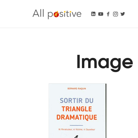
All Positive
"L'énergie pour se réinventer."
Image l