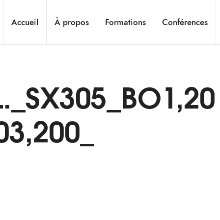
Accueil
À propos
Formations
Conférences
L._SX305_BO1,20
03,200_