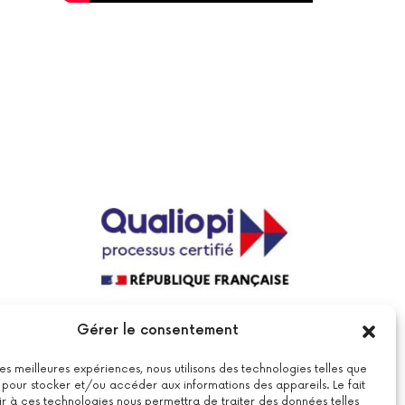
La certification qualité a été délivrée au
Gérer le consentement
titre de la catégorie suivante : actions
de formations.
Voir le certificat
 les meilleures expériences, nous utilisons des technologies telles que
 pour stocker et/ou accéder aux informations des appareils. Le fait
r à ces technologies nous permettra de traiter des données telles