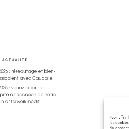
 ACTUALITÉ
 2026 : réseautage et bien-
’associent avec Caudalie
2025 : venez créer de la
pité à l’occasion de notre
n afterwork inédit
Pour offrir
les cookies
de consenti