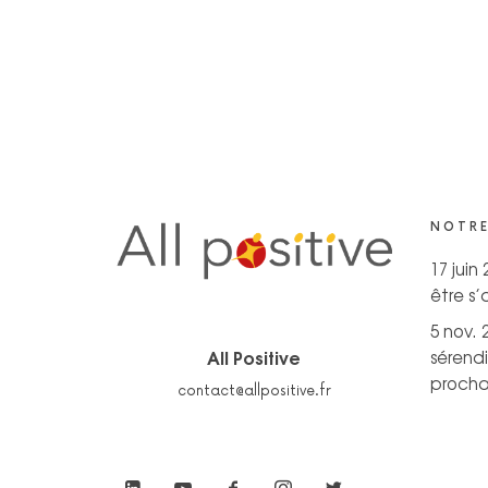
NOTRE
17 juin
être s
5 nov. 
All Positive
sérendi
prochai
contact@allpositive.fr