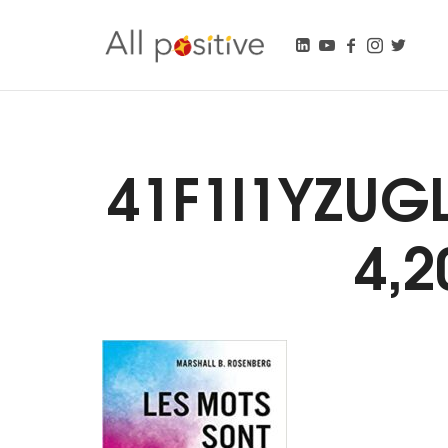
All Positive
"L'énergie pour se réinventer."
41F1l1YZUG
4,2