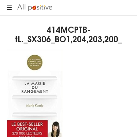
All
"L'énergie
Positive
414MCPTB-
pour
se
tL._SX306_BO1,204,203,200_
réinventer."