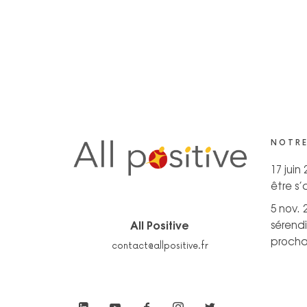
NOTRE
17 juin
être s
5 nov. 
All Positive
sérendi
prochai
contact@allpositive.fr