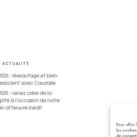
 ACTUALITÉ
 2026 : réseautage et bien-
’associent avec Caudalie
2025 : venez créer de la
pité à l’occasion de notre
n afterwork inédit
Pour offrir
les cookies
de consenti