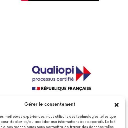
La certification qualité a été délivrée au
Gérer le consentement
titre de la catégorie suivante : actions
de formations.
Voir le certificat
 les meilleures expériences, nous utilisons des technologies telles que
 pour stocker et/ou accéder aux informations des appareils. Le fait
r à ces technologies nous permettra de traiter des données telles