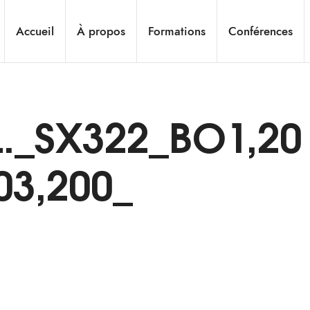
Accueil
À propos
Formations
Conférences
L._SX322_BO1,20
03,200_