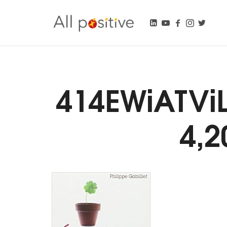
All Positive
"L'énergie pour se réinventer."
414EWiATVi
4,2