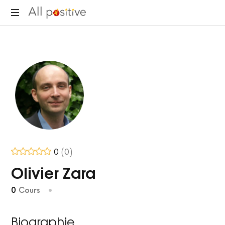
All
"L'énergie
Positive
pour
se
réinventer."
0
(0)
Olivier Zara
0
Cours
•
Biographie