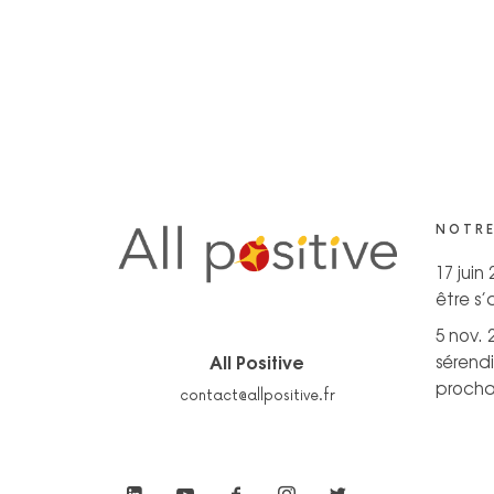
NOTRE
17 juin
être s
5 nov. 
All Positive
sérendi
prochai
contact@allpositive.fr