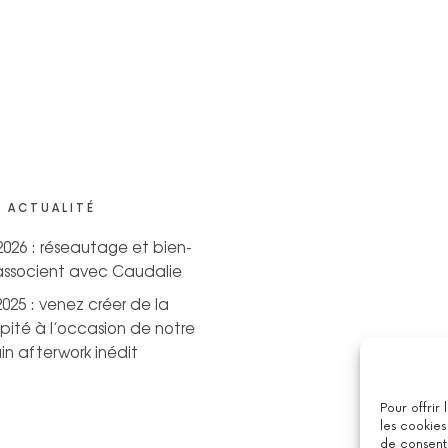
 ACTUALITÉ
 2026 : réseautage et bien-
’associent avec Caudalie
2025 : venez créer de la
pité à l’occasion de notre
n afterwork inédit
Pour offrir
les cookies
de consenti