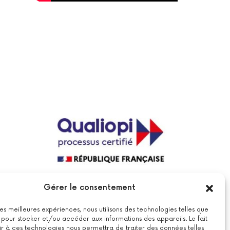
La certification qualité a été délivrée au
Gérer le consentement
titre de la catégorie suivante : actions
de formations.
Voir le certificat
 les meilleures expériences, nous utilisons des technologies telles que
 pour stocker et/ou accéder aux informations des appareils. Le fait
r à ces technologies nous permettra de traiter des données telles