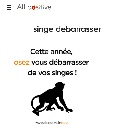
All
"L'énergie
Positive
singe debarrasser
pour
se
réinventer."