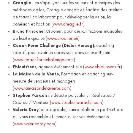
Creagile
: en s’appuyant sur les valeurs et principes des
méthodes agiles, Creagile conçoit et facilite des ateliers
de travail collaboratif pour développer la vision, la
cohésion et l’action (
www.creagile.fr
)
Bruno Priscone
, Crooner, pour des animations musicales
de haute qualité (
www.crooner.eu
)
Coach Form Challenge (Didier Herzog)
, coaching
sportif, pour avoir un corps sain dans un esprit sain
(
www.coachformchallenge.com
)
Eblouis’sens
, agence événementielle (
www.eblouissens.fr
)
La Maison de la Vente
, Formation et coaching sur-
mesure de vendeurs et managers
(
www.lamaisondelavente.com
)
Stephen Paradisi
, vidéaste polyvalent : Réalisateur/
Cadreur/ Monteur (
www.stephenparadisi.com
)
Valerie Dray
, photographe, saura réaliser le portrait pro
qui vous ressemble et immortaliser vos événements
(
www.valeriedray.com
)