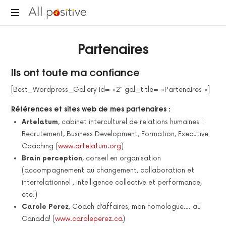
All
"L'énergie
Positive
Partenaires
pour
se
réinventer."
Ils ont toute ma confiance
[Best_Wordpress_Gallery id= »2″ gal_title= »Partenaires »]
Références et sites web de mes partenaires :
Artelatum
, cabinet interculturel de relations humaines :
Recrutement, Business Development, Formation, Executive
Coaching (
www.artelatum.org
)
Brain perception
, conseil en organisation
(accompagnement au changement, collaboration et
interrelationnel , intelligence collective et performance,
etc.)
Carole Perez
, Coach d’affaires, mon homologue…. au
Canada! (
www.caroleperez.ca
)