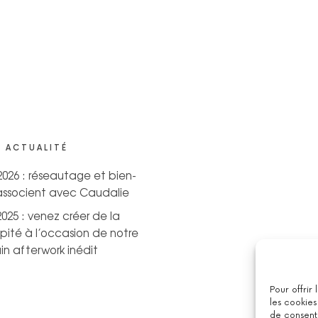
 ACTUALITÉ
 2026 : réseautage et bien-
’associent avec Caudalie
2025 : venez créer de la
pité à l’occasion de notre
n afterwork inédit
Pour offrir
les cookies
de consenti