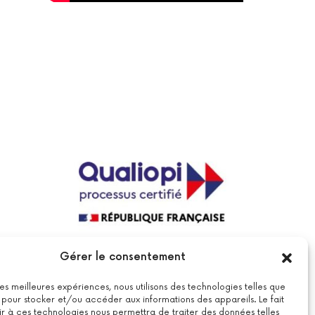
La certification qualité a été délivrée au
Gérer le consentement
titre de la catégorie suivante : actions
de formations.
Voir le certificat
 les meilleures expériences, nous utilisons des technologies telles que
 pour stocker et/ou accéder aux informations des appareils. Le fait
r à ces technologies nous permettra de traiter des données telles