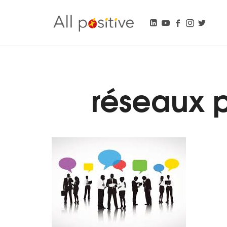
All Positive
"L'énergie pour se réinventer."
réseaux p