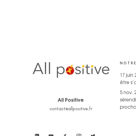
NOTRE
17 juin
être s
5 nov. 
All Positive
sérendi
prochai
contact@allpositive.fr